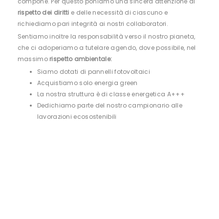
compone. Per questo poniamo una sincera attenzione al
richieste.
diffondere le competenze specifiche ed aumentare gli
rispetto dei diritti
e delle necessità di ciascuno e
standard qualitativi dell'intero settore.
Percepiamo la creatività come un piacere ed un dovere
richiediamo pari integrità ai nostri collaboratori.
anche nostro, perché siamo consapevoli che il
contributo
L'eccellenza è quindi generata dall'alto grado di
Sentiamo inoltre la responsabilità verso il nostro pianeta,
innovativo
che apportiamo non definisce solo il nostro
specializzazione del singolo distretto che, nel caso della
che ci adoperiamo a tutelare agendo, dove possibile, nel
ruolo all’interno del sistema, ma stabilisce anche il livello
pelletteria, sorge nel comune di Scandicci (FI), nel cuore
massimo
rispetto ambientale:
di interazione con voi.
della Toscana.
Siamo dotati di pannelli fotovoltaici
Condivisione e
rispetto dei codici estetici
sono le basi
E proprio a
Firenze
trovate anche noi: in mezzo ai
Acquistiamo solo energia green
della partnership che vi proponiamo.
meravigliosi paesaggi delle colline chiantigiane e ad un
La nostra struttura è di classe energetica A+++
passo dalle sedi dei principali marchi che serviamo.
Dedichiamo parte del nostro campionario alle
lavorazioni ecosostenibili