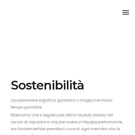
Sostenibilità
Creatività
Made in Tuscany
Lavorare bene significa garantirvi il meglio nel minor
Più che terzisti, ci proponiamo come supporto nell’ambito
tempo possibile.
delle lavorazioni intermedie.
Se il
Made in Italy
è sinonimo di qualità, lo dobbiamo al
Riteniamo che il segreto per ottimi risultati risieda nel
nostro modello industriale, unico al mondo.
Siamo dotati di un ufficio interno addetto alla
ricerca
lavoro di squadra e che, per avere un’équipe performante,
tendenze / materiali
, incaricato di ideare e concretizzare
La concentrazione in poli produttivi induce le imprese
sia fondamentale prenderci cura di ogni membro che la
nuove lavorazioni che alimentino ed ispirino le vostre
italiane ad una concorrenza collaborativa, capace di